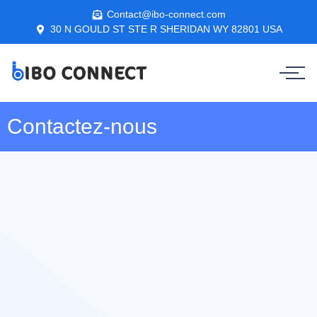
Contact@ibo-connect.com
30 N GOULD ST STE R SHERIDAN WY 82801 USA
Contactez-nous